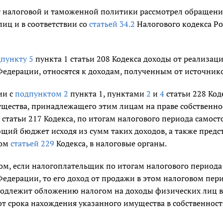
 налоговой и таможенной политики рассмотрел обращение 
иц и в соответствии со
статьей 34.2
Налогового кодекса Ро
пункту 5
пункта 1 статьи 208 Кодекса доходы от реализац
Федерации, относятся к доходам, полученным от источник
ии с
подпунктом 2
пункта 1, пунктами
2
и
4
статьи 228 Код
щества, принадлежащего этим лицам на праве собственно
статьи 217 Кодекса, по итогам налогового периода самос
щий бюджет исходя из сумм таких доходов, а также предс
ном
статьей 229
Кодекса, в налоговые органы.
ом, если налогоплательщик по итогам налогового периода
Федерации, то его доход от продажи в этом налоговом пе
одлежит обложению налогом на доходы физических лиц в
от срока нахождения указанного имущества в собственнос