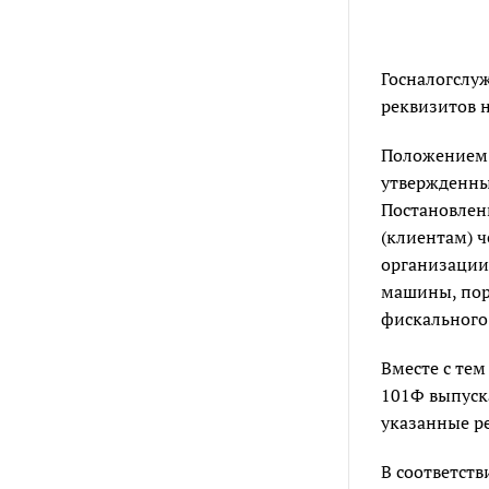
Госналогслу
реквизитов н
Положением 
утвержденны
Постановлени
(клиентам) 
организации
машины, поря
фискального
Вместе с те
101Ф выпуск
указанные р
В соответст