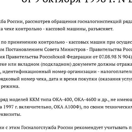
жба России, рассмотрев обращения госналогинспекций ряд
а чеке контрольно - кассовой машины, разъясняет.
по применению контрольно - кассовых машин при осущест
м Постановлением Совета Министров - Правительства Росс
я Правительства Российской Федерации от 07.08.98 N 904
чеке или вкладном (подкладном) документе должны отраж
, идентификационный номер организации - налогоплатель
дковый номер чека, дата и время покупки (оказания услуг
 режима.
м ряд моделей ККМ типа ОКА-400, ОКА-4600 и др., не име
а 1997 г. включительно, ОКА А100Ф), по своим технически
еквизиты.
вии с этим Госналогслужба России рекомендует учитывать