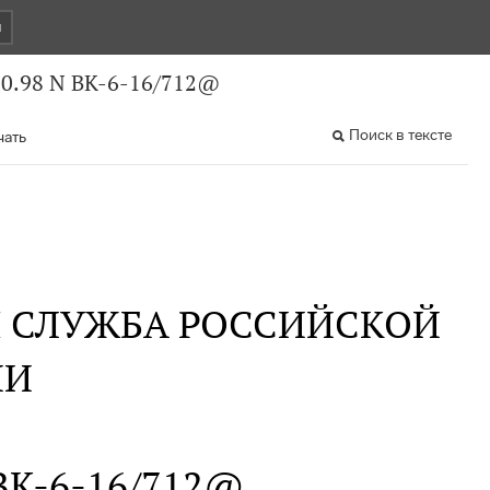
и
10.98 N ВК-6-16/712@
Поиск в тексте
чать
Я СЛУЖБА РОССИЙСКОЙ
ИИ
N ВК-6-16/712@