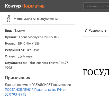
Реквизиты документа
Развернуть
Вид
Письмо
Принят
Госналогслужба РФ 09.10.98
Номер
ВК-6-16/712@
Редакция от
09.10.98
Статус
Действует
Опубликован
"Финансовая газета", N 47,
1998
ГОСУ
Примечания
Данный документ РАЗЪЯСНЯЕТ применение
ПОСТАНОВЛЕНИЯ Правительства РФ от
30.07.93 N 745