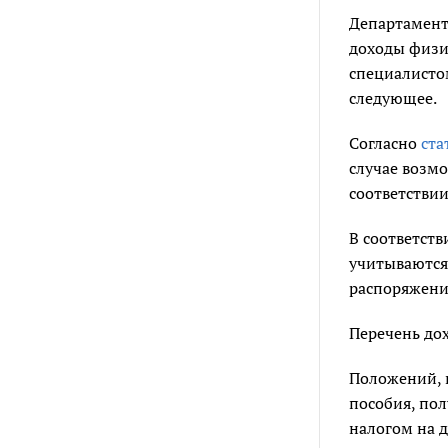
Департамент
доходы физи
специалистом
следующее.
Согласно
ста
случае возмо
соответствии
В соответств
учитываются 
распоряжени
Перечень до
Положений, 
пособия, по
налогом на 