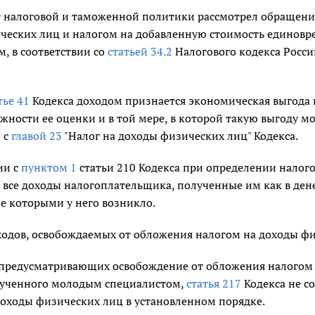
 налоговой и таможенной политики рассмотрел обращение 
ческих лиц и налогом на добавленную стоимость единовр
, в соответствии со
статьей 34.2
Налогового кодекса Россий
тье 41
Кодекса доходом признается экономическая выгода 
жности ее оценки и в той мере, в которой такую выгоду м
 с
главой 23
"Налог на доходы физических лиц" Кодекса.
ии с
пунктом 1
статьи 210 Кодекса при определении налог
все доходы налогоплательщика, полученные им как в дене
е которыми у него возникло.
ходов, освобождаемых от обложения налогом на доходы фи
предусматривающих освобождение от обложения налогом 
лученного молодым специалистом,
статья 217
Кодекса не с
доходы физических лиц в установленном порядке.