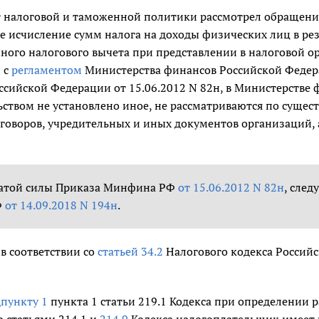
 налоговой и таможенной политики рассмотрел обращение
е исчисление сумм налога на доходы физических лиц в р
ого налогового вычета при представлении в налоговой орг
 с
регламентом
Министерства финансов Российской Федер
ссийской Федерации от 15.06.2012 N 82н, в Министерстве 
ьством не установлено иное, не рассматриваются по суще
оговоров, учредительных и иных документов организаций,
тратой силы Приказа Минфина РФ
от 15.06.2012 N 82н
, сле
Ф
от 14.09.2018 N 194н
.
 в соответствии со
статьей 34.2
Налогового кодекса Российс
пункту 1
пункта 1 статьи 219.1 Кодекса при определении р
со статьями 214.1 и
214.9
Кодекса налогоплательщик имеет 