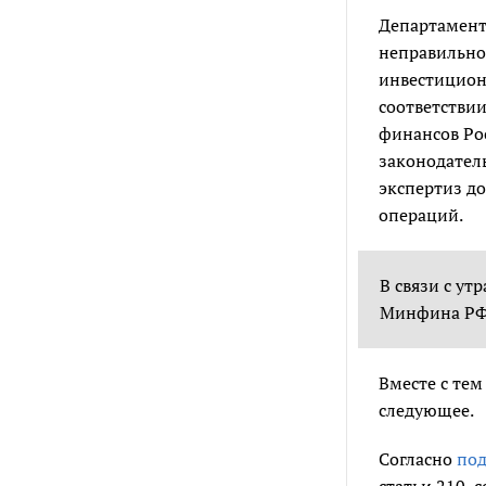
Департамент
неправильно
инвестиционн
соответствии
финансов Ро
законодател
экспертиз д
операций.
В связи с у
Минфина Р
Вместе с тем
следующее.
Согласно
под
статьи 210, 