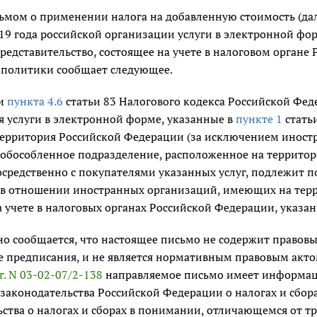
исьмом о применении налога на добавленную стоимость (д
2019 года российской организации услуги в электронной ф
едставительство, состоящее на учете в налоговом органе
политики сообщает следующее.
ии
пункта 4.6
статьи 83 Налогового кодекса Российской Феде
 услуги в электронной форме, указанные в
пункте 1
стать
территория Российской Федерации (за исключением инос
з обособленное подразделение, расположенное на террито
средственно с покупателями указанных услуг, подлежит по
в отношении иностранных организаций, имеющих на терр
 учете в налоговых органах Российской Федерации, указан
о сообщается, что настоящее письмо не содержит правов
 предписания, и не является нормативным правовым акто
г. N 03-02-07/2-138
направляемое письмо имеет информац
аконодательства Российской Федерации о налогах и сбора
ства о налогах и сборах в понимании, отличающемся от т