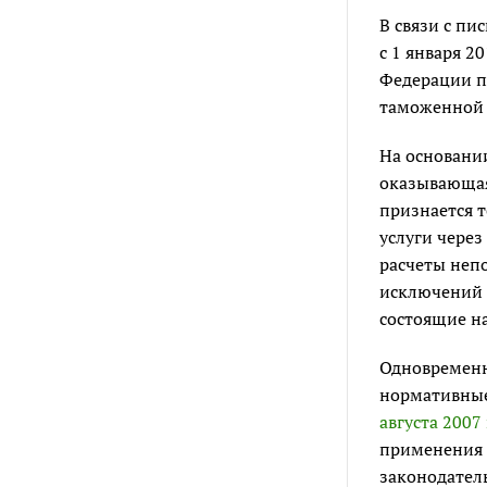
В связи с п
с 1 января 
Федерации пр
таможенной 
На основан
оказывающая
признается 
услуги чере
расчеты непо
исключений 
состоящие на
Одновременн
нормативные
августа 2007 
применения з
законодатель