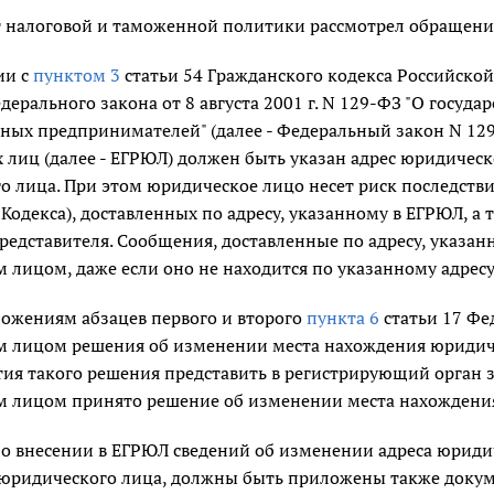
 налоговой и таможенной политики рассмотрел обращение 
ии с
пунктом 3
статьи 54 Гражданского кодекса Российской
едерального закона от 8 августа 2001 г. N 129-ФЗ "О госу
ных предпринимателей" (далее - Федеральный закон N 129
лиц (далее - ЕГРЮЛ) должен быть указан адрес юридическ
о лица. При этом юридическое лицо несет риск последст
Кодекса), доставленных по адресу, указанному в ЕГРЮЛ, а 
представителя. Сообщения, доставленные по адресу, указа
лицом, даже если оно не находится по указанному адресу (
ложениям абзацев первого и второго
пункта 6
статьи 17 Фе
 лицом решения об изменении места нахождения юридичес
ия такого решения представить в регистрирующий орган з
 лицом принято решение об изменении места нахождения
 о внесении в ЕГРЮЛ сведений об изменении адреса юриди
юридического лица, должны быть приложены также доку