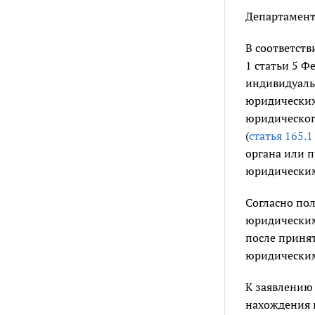
Департамент
В соответств
1 статьи 5 Ф
индивидуаль
юридических 
юридическог
(
статья 165.1
органа или 
юридическим 
Согласно по
юридическим
после принят
юридическим
К заявлению
нахождения 