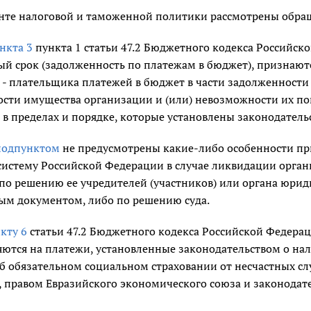
нте налоговой и таможенной политики рассмотрены обраще
нкта 3
пункта 1 статьи 47.2 Бюджетного кодекса Российск
ый срок (задолженность по платежам в бюджет), признаю
 - плательщика платежей в бюджет в части задолженности
ости имущества организации и (или) невозможности их п
 в пределах и порядке, которые установлены законодател
подпунктом
не предусмотрены какие-либо особенности п
истему Российской Федерации в случае ликвидации органи
по решению ее учредителей (участников) или органа юрид
ым документом, либо по решению суда.
кту 6
статьи 47.2 Бюджетного кодекса Российской Федера
ются на платежи, установленные законодательством о нал
б обязательном социальном страховании от несчастных сл
, правом Евразийского экономического союза и законодат