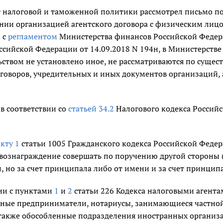
 налоговой и таможенной политики рассмотрел письмо по
нии организацией агентского договора с физическим лицо
 с
регламентом
Министерства финансов Российской Федер
ссийской Федерации от 14.09.2018 N 194н, в Министерстве
ьством не установлено иное, не рассматриваются по суще
оговоров, учредительных и иных документов организаций,
 в соответствии со
статьей 34.2
Налогового кодекса Российс
кту 1
статьи 1005 Гражданского кодекса Российской Федера
а вознаграждение совершать по поручению другой стороны
, но за счет принципала либо от имени и за счет принципа
вии с пунктами
1
и
2
статьи 226 Кодекса налоговыми агента
ные предприниматели, нотариусы, занимающиеся частной 
 также обособленные подразделения иностранных организ