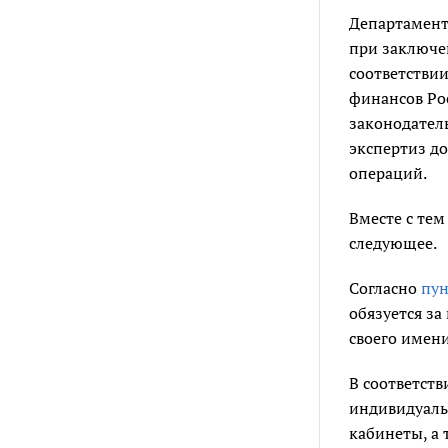
Департамент
при заключе
соответствии
финансов Ро
законодател
экспертиз д
операций.
Вместе с тем
следующее.
Согласно
пун
обязуется з
своего имени
В соответст
индивидуаль
кабинеты, а