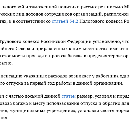
 налоговой и таможенной политики рассмотрел письмо МК
ческих лиц доходов сотрудников организаций, расположен
ях, и в соответствии со
статьей 34.2
Налогового кодекса Ро
Трудового кодекса Российской Федерации установлено, чт
айнего Севера и приравненных к ним местностях, имеют пра
 стоимости проезда и провоза багажа в пределах террито
ратно.
мпенсацию указанных расходов возникает у работника одн
о отпуска за первый год работы в данной организации.
ии с частью восьмой данной
статьи
размер, условия и поря
овоза багажа к месту использования отпуска и обратно дл
ния, муниципальных учреждениях, устанавливаются норм
ния.