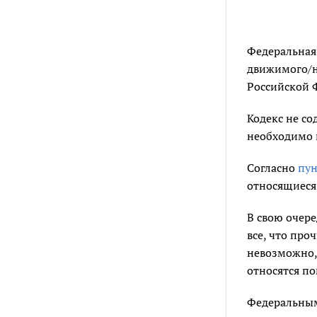
Федеральная
движимого/н
Российской Ф
Кодекс не с
необходимо и
Согласно
пун
относящиеся
В свою очере
все, что про
невозможно,
относятся п
Федеральным