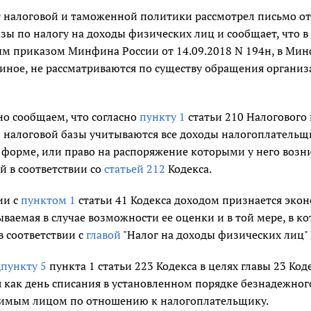
 налоговой и таможенной политики рассмотрел письмо от 
зы по налогу на доходы физических лиц и сообщает, что в
м приказом Минфина России от 14.09.2018 N 194н, в Минф
 иное, не рассматриваются по существу обращения органи
о сообщаем, что согласно
пункту 1
статьи 210 Налогового 
 налоговой базы учитываются все доходы налогоплательщи
форме, или право на распоряжение которыми у него возни
й в соответствии со
статьей 212
Кодекса.
ии с
пунктом 1
статьи 41 Кодекса доходом признается эко
ваемая в случае возможности ее оценки и в той мере, в к
 в соответствии с
главой
"Налог на доходы физических лиц" 
пункту 5
пункта 1 статьи 223 Кодекса в целях главы 23 Ко
 как день списания в установленном порядке безнадежног
имым лицом по отношению к налогоплательщику.