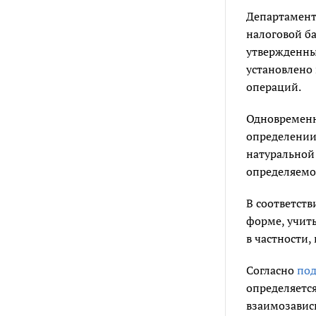
Департамент
налоговой ба
утвержденны
установлено
операций.
Одновременн
определении
натуральной 
определяемо
В соответств
форме, учиты
в частности,
Согласно
под
определяется
взаимозавис