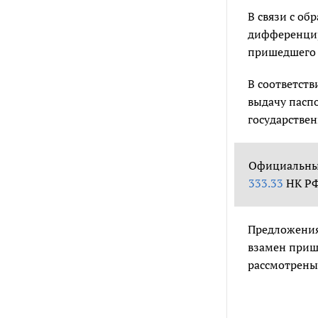
В связи с о
дифференцир
пришедшего в
В соответств
выдачу пасп
государствен
Официальный
333.33
НК РФ
Предложения
взамен прише
рассмотрены