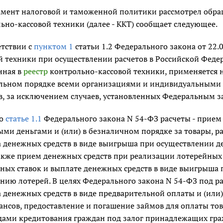
мент налоговой и таможенной политики рассмотрел обращ
ьно-кассовой техники (далее - ККТ) сообщает следующее.
етствии с
пунктом 1
статьи 1.2 Федерального закона от 22
й техники при осуществлении расчетов в Российской Федер
нная в
реестр
контрольно-кассовой техники, применяется 
ельном порядке всеми организациями и индивидуальными
в, за исключением случаев, установленных Федеральным з
но
статье 1.1
Федерального закона N 54-ФЗ расчеты - прием 
ми деньгами и (или) в безналичном порядке за товары, ра
 денежных средств в виде выигрыша при осуществлении д
также прием денежных средств при реализации лотерейных
ных ставок и выплате денежных средств в виде выигрыша 
нию лотерей. В целях Федерального закона N 54-ФЗ под р
 денежных средств в виде предварительной оплаты и (или)
вансов, предоставление и погашение займов для оплаты тов
ами кредитования граждан под залог принадлежащих гра