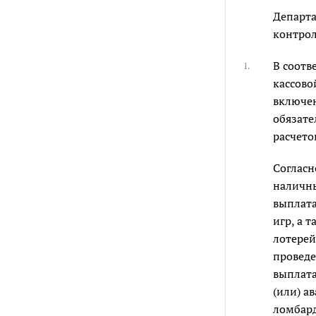
Департа
контрол
В соотв
1.
кассово
включе
обязат
расчето
Соглас
наличны
выплата
игр, а 
лотерей
проведе
выплата
(или) а
ломбард