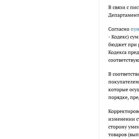
В связи с пи
Департамент
Согласно
пун
- Кодекс) с
бюджет при р
Кодекса пред
соответствую
В соответств
покупателем 
которые осущ
порядке, пре
Корректиро
изменении с
сторону умен
товаров (вы