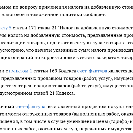
сьмом по вопросу применения налога на добавленную стоим
 налоговой и таможенной политики сообщает.
кту 5
статьи 171 главы 21 "Налог на добавленную стоимост
уммы налога на добавленную стоимость, предъявленные пр
еализации товаров, подлежат вычету в случае возврата эт
усмотрено, что вычеты указанных сумм налога производят
щих операций по корректировке в связи с возвратом товаро
ии с
пунктом 1
статьи 169 Кодекса
счет-фактура
является д
предъявленных продавцом товаров (работ, услуг), имущес
ествляют реализацию товаров (работ, услуг), имущественн
дусмотренном главой 21 Кодекса.
вочный
счет-фактура
, выставленный продавцом покупателю 
тоимости отгруженных товаров (выполненных работ, оказа
ьшения, в том числе в случае уменьшения цены (тарифа) 
полненных работ, оказанных услуг), переданных имуществ