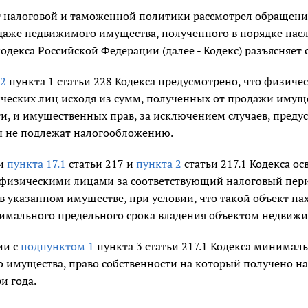
 налоговой и таможенной политики рассмотрел обращение
аже недвижимого имущества, полученного в порядке насле
одекса Российской Федерации (далее - Кодекс) разъясняет
2
пункта 1 статьи 228 Кодекса предусмотрено, что физичес
ческих лиц исходя из сумм, полученных от продажи имущ
ти, и имущественных прав, за исключением случаев, пред
ы не подлежат налогообложению.
ии
пункта 17.1
статьи 217 и
пункта 2
статьи 217.1 Кодекса о
физическими лицами за соответствующий налоговый пери
в указанном имуществе, при условии, что такой объект на
имального предельного срока владения объектом недвижи
ии с
подпунктом 1
пункта 3 статьи 217.1 Кодекса минимал
 имущества, право собственности на который получено н
и года.