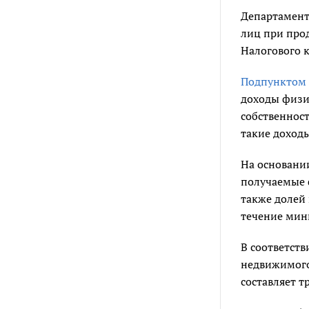
Департамент
лиц при прод
Налогового к
Подпунктом 
доходы физи
собственнос
такие доход
На основан
получаемые 
также долей 
течение мин
В соответств
недвижимого
составляет тр