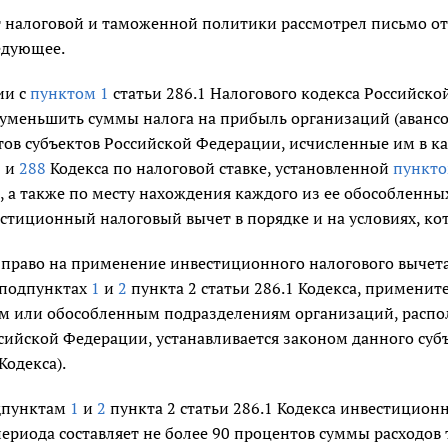
 налоговой и таможенной политики рассмотрел письмо от 
едующее.
ии с
пунктом 1
статьи 286.1 Налогового кодекса Российско
 уменьшить суммы налога на прибыль организаций (аванс
ов субъектов Российской Федерации, исчисленные им в ка
6
и
288
Кодекса по налоговой ставке, установленной
пункто
 а также по месту нахождения каждого из ее обособленны
стиционный налоговый вычет в порядке и на условиях, кот
м право на применение инвестиционного налогового вычет
 подпунктах
1
и
2
пункта 2 статьи 286.1 Кодекса, применит
м или обособленным подразделениям организаций, распо
сийской Федерации, устанавливается законом данного суб
Кодекса).
дпунктам
1
и
2
пункта 2 статьи 286.1 Кодекса инвестицион
периода составляет не более 90 процентов суммы расходов