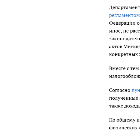
Департамент 
регламентом
Федерации от
иное, не ра
законодател
актов Минис
конкретных 
Вместе с тем
налогооблож
Согласно
пун
полученные и
также доходы
По общему п
физических 