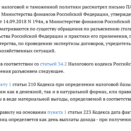
налоговой и таможенной политики рассмотрел письмо ПАО 
Министерства финансов Российской Федерации, утвержд
 14.09.2018 N 194н, в Министерстве финансов Российской
ссматриваются по существу обращения по разъяснению (то
ьства Российской Федерации и практики его применения,
терства, по проведению экспертизы договоров, учредител
хозяйственных ситуаций.
 в соответствии со
статьей 34.2
Налогового кодекса Российск
ения разъясняем следующее.
кту 1
статьи 210 Кодекса при определении налоговой базы
м как в денежной, так и в натуральной формах, или право
 в виде материальной выгоды, определяемой в соответств
равилу на основании
пункта 1
статьи 223 Кодекса дата фак
лиц определяется как день выплаты дохода - при получени