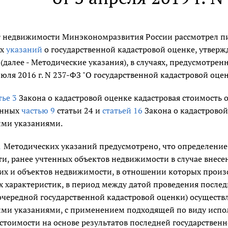
 недвижимости Минэкономразвития России рассмотрел п
их
указаний
о государственной кадастровой оценке, утвер
6 (далее - Методические указания), в случаях, предусмотре
июля 2016 г. N 237-ФЗ "О государственной кадастровой оценк
тье 3
Закона о кадастровой оценке кадастровая стоимость о
енных
частью 9
статьи 24 и
статьей 16
Закона о кадастровой 
ми указаниями.
1
Методических указаний предусмотрено, что определение 
и, ранее учтенных объектов недвижимости в случае внесе
них и объектов недвижимости, в отношении которых произ
 характеристик, в период между датой проведения послед
очередной государственной кадастровой оценки) осуществ
ми указаниями, с применением подходящей по виду испо
стоимости на основе результатов последней государствен