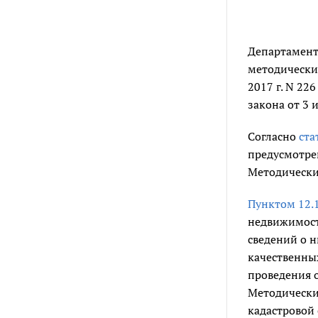
Департамент
методическ
2017 г. N 22
закона от 3 
Согласно
ста
предусмотр
Методически
Пунктом 12.
недвижимост
сведений о 
качественных
проведения 
Методически
кадастровой 