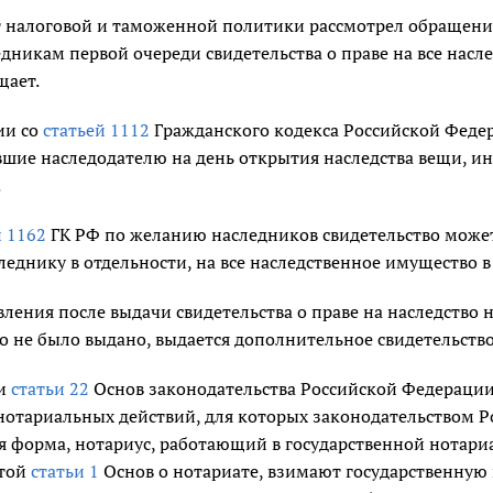
 налоговой и таможенной политики рассмотрел обращение
дникам первой очереди свидетельства о праве на все насл
щает.
ии со
статьей 1112
Гражданского кодекса Российской Федерац
шие наследодателю на день открытия наследства вещи, ин
.
и 1162
ГК РФ по желанию наследников свидетельство может
еднику в отдельности, на все наследственное имущество в
вления после выдачи свидетельства о праве на наследство 
о не было выдано, выдается дополнительное свидетельство 
ии
статьи 22
Основ законодательства Российской Федерации о
нотариальных действий, для которых законодательством 
я форма, нотариус, работающий в государственной нотари
ртой
статьи 1
Основ о нотариате, взимают государственную