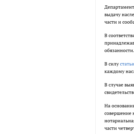
Департамент
выдачу насле
части и сооб
В соответств
принадлежав
обязанности
В силу
стать
каждому насл
В случае выя
свидетельств
На основан
совершение 
нотариальна
части четве