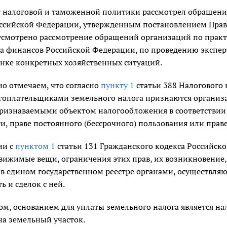
 налоговой и таможенной политики рассмотрел обращение
ссийской Федерации, утвержденным постановлением Прави
дусмотрено рассмотрение обращений организаций по прак
а финансов Российской Федерации, по проведению экспер
енке конкретных хозяйственных ситуаций.
о отмечаем, что согласно
пункту 1
статьи 388 Налогового 
огоплательщиками земельного налога признаются органи
признаваемыми объектом налогообложения в соответствии
и, праве постоянного (бессрочного) пользования или пра
ии с
пунктом 1
статьи 131 Гражданского кодекса Российск
движимые вещи, ограничения этих прав, их возникновение
 в едином государственном реестре органами, осуществля
 и сделок с ней.
ом, основанием для уплаты земельного налога является н
на земельный участок.