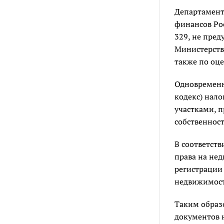
Департамент
финансов Ро
329, не пре
Министерств
также по оц
Одновременн
кодекс) нал
участками, 
собственност
В соответств
права на не
регистрации
недвижимость
Таким образ
документов 