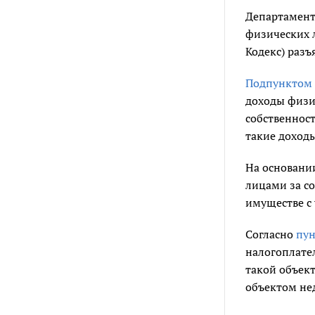
Департамент
физических 
Кодекс) разъ
Подпунктом 
доходы физи
собственнос
такие доход
На основан
лицами за с
имуществе с
Согласно
пун
налогоплате
такой объек
объектом не