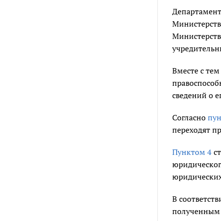
Департамент 
Министерств
Министерств
учредительн
Вместе с тем
правоспособ
сведений о е
Согласно
пун
переходят п
Пунктом 4
ст
юридическог
юридических
В соответств
полученным 