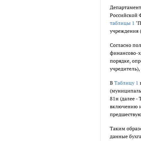
Департамент
Российской Ф
таблицы 1
"П
учреждения (
Согласно п
финансово-хо
порядке, оп
учредитель)
В
Таблицу 1
(муниципаль
81н (далее -
включению и
предшествую
Таким образ
данные бухга