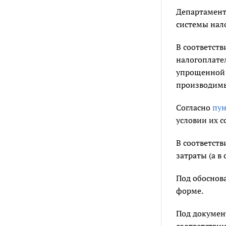
Департамент
системы нал
В соответст
налогоплате
упрощенной 
производимых
Согласно
пун
условии их 
В соответств
затраты (а в
Под обоснов
форме.
Под докумен
соответстви