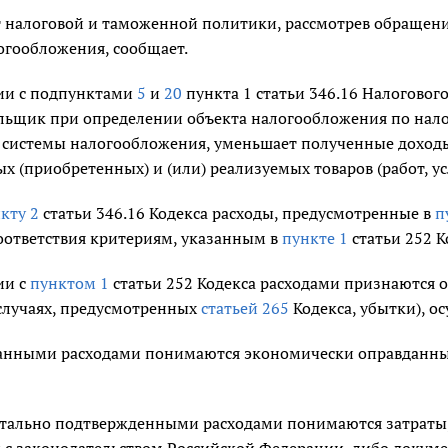
 налоговой и таможенной политики, рассмотрев обращени
огообложения, сообщает.
вии с подпунктами
5
и
20
пункта 1 статьи 346.16 Налогового
льщик при определении объекта налогообложения по нало
системы налогообложения, уменьшает полученные доходы 
 (приобретенных) и (или) реализуемых товаров (работ, усл
кту 2
статьи 346.16 Кодекса расходы, предусмотренные в
п
соответствия критериям, указанным в
пункте 1
статьи 252 К
ии с
пунктом 1
статьи 252 Кодекса расходами признаются
 случаях, предусмотренных
статьей 265
Кодекса, убытки), 
анными расходами понимаются экономически оправданные
тально подтвержденными расходами понимаются затраты
и с законодательством Российской Федерации, либо докум