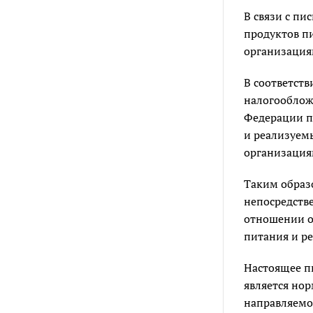
В связи с пи
продуктов п
организация
В соответств
налогооблож
Федерации п
и реализуем
организация
Таким образ
непосредств
отношении о
питания и р
Настоящее п
является но
направляемо