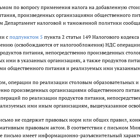
сьмом по вопросу применения налога на добавленную стои
итания, произведенных организациями общественного пи
м Департамент налоговой и таможенной политики сообща
ии с
подпунктом 5
пункта 2 статьи 149 Налогового кодекса
ению (освобождаются от налогообложения) НДС операции 
родуктов питания, непосредственно произведенных стол
ых ими в указанных организациях, а также продуктов пит
ми общественного питания и реализуемых ими указанным
ом, операции по реализации столовым образовательных и
енно произведенных организациями общественного питани
пераций по реализации продуктов питания, непосредств
еализуемых ими иным организациям, вышеуказанное осво
исьмо не содержит правовых норм или общих правил, ко
рмативным правовым актом. В соответствии с письмом Ми
е письмо имеет информационно-разъяснительный характе