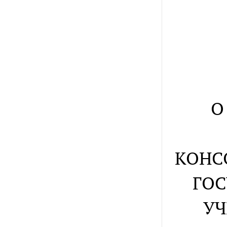
О
КОНС
ГО
УЧ