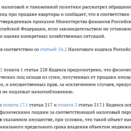
 налоговой и таможенной политики рассмотрел обращение 
иц при продаже квартиры и сообщает, что в соответствии
утвержденным приказом Министерства финансов Российско
сийской Федерации, если законодательством не установле
о оценке конкретных хозяйственных ситуаций.
 в соответствии со
статьей 34.2
Налогового кодекса Российс
2
пункта 1 статьи 228 Кодекса предусмотрено, что физичес
ческих лиц исходя из сумм, полученных от продажи имущ
ти, и имущественных прав, за исключением случаев, пред
ы не подлежат налогообложению.
ии
пункта 17.1
статьи 217 и
пункта 2
статьи 217.1 Кодекса о
физическими лицами за соответствующий налоговый пери
в указанном имуществе, при условии, что такой объект на
имального предельного срока владения объектом недвижи