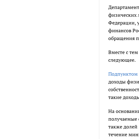
Департамент
физических л
Федерации, 
финансов Рос
обращения п
Вместе с тем
следующее.
Подпунктом 
доходы физи
собственнос
такие доход
На основан
получаемые 
также долей 
течение мин