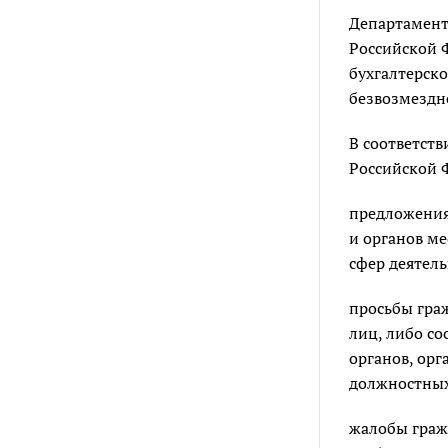
Департамент
Российской Ф
бухгалтерск
безвозмездно
В соответств
Российской 
предложения
и органов м
сфер деятель
просьбы граж
лиц, либо с
органов, орг
должностных
жалобы гражд