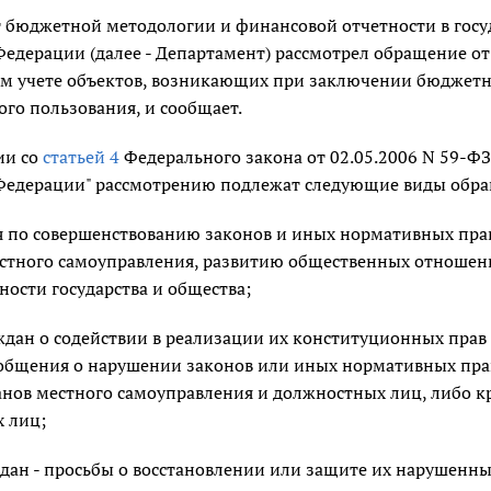
 бюджетной методологии и финансовой отчетности в госу
едерации (далее - Департамент) рассмотрел обращение от 
ом учете объектов, возникающих при заключении бюджет
го пользования, и сообщает.
ии со
статьей 4
Федерального закона от 02.05.2006 N 59-Ф
Федерации" рассмотрению подлежат следующие виды обр
 по совершенствованию законов и иных нормативных право
естного самоуправления, развитию общественных отноше
ности государства и общества;
дан о содействии в реализации их конституционных прав 
ообщения о нарушении законов или иных нормативных право
анов местного самоуправления и должностных лиц, либо к
 лиц;
ан - просьбы о восстановлении или защите их нарушенных