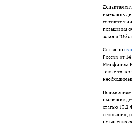
Департамент
имеющих дет
соответстви
погашения о
закона "Об 
Согласно
пун
России от 14
Минфином Ро
также толко
необходимым
Положения
имеющих дет
статью 13.2 
основания дл
погашения о