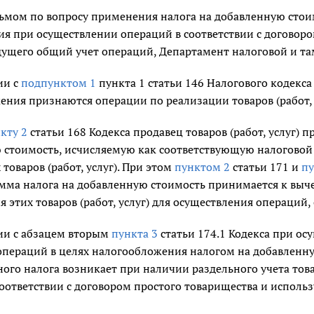
исьмом по вопросу применения налога на добавленную стои
я при осуществлении операций в соответствии с договоро
едущего общий учет операций, Департамент налоговой и 
ии с
подпунктом 1
пункта 1 статьи 146 Налогового кодекса
ения признаются операции по реализации товаров (работ, 
кту 2
статьи 168 Кодекса продавец товаров (работ, услуг) 
 стоимость, исчисляемую как соответствующую налоговой
товаров (работ, услуг). При этом
пунктом 2
статьи 171 и
пу
мма налога на добавленную стоимость принимается к выче
 этих товаров (работ, услуг) для осуществления операций
вии с абзацем вторым
пункта 3
статьи 174.1 Кодекса при о
операций в целях налогообложения налогом на добавленну
ого налога возникает при наличии раздельного учета това
оответствии с договором простого товарищества и исполь