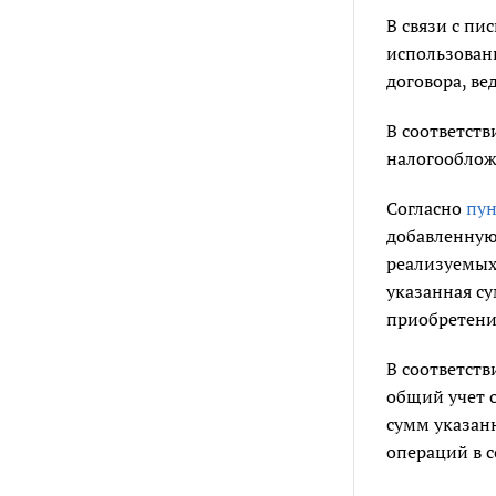
В связи с п
использовани
договора, в
В соответств
налогооблож
Согласно
пун
добавленную
реализуемых 
указанная су
приобретения
В соответст
общий учет 
сумм указанн
операций в с