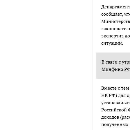
Департамент
сообщает, чт
Министерств
законодател
экспертиз д
ситуаций.
В связи с у
Минфина Р
Вместе с те
НК РФ) для 
устанавливат
Российской Ф
доходов (рас
полученных 