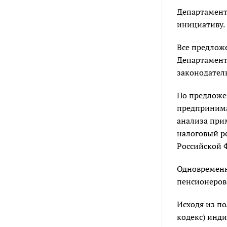
Департамент
инициативу.
Все предлож
Департамент
законодатель
По предложе
предпринима
анализа прим
налоговый р
Российской Ф
Одновременн
пенсионеров
Исходя из п
кодекс) инд