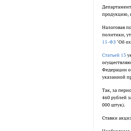
Департамент
продукцию, 
Налоговая п
политики, у
15-ФЗ
"Об ох
Статьей 13
ук
осуществляю
Федерации о 
указанной п
Так, за пери
460 рублей за
000 штук).
Ставки акциз
Необходимо 