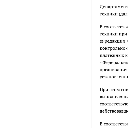
Департамент
техники (дал
В соответств
техники при
(в редакции
контрольно-
платежных ка
- Федеральн
организация
установленн
При этом со
выполняющие
соответству
действовавше
В соответств