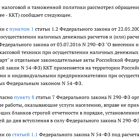
 налоговой и таможенной политики рассмотрел обращение
ее - ККТ) сообщает следующее.
ии с
пунктом 1
статьи 1.2 Федерального закона от 22.05.2
 осуществлении наличных денежных расчетов и (или) расче
 Федерального закона от 03.07.2016 N 290-ФЗ "О внесении
кассовой техники при осуществлении наличных денежных р
рт" и отдельные законодательные акты Российской Федера
ый закон N 54-ФЗ) ККТ применяется на территории Россий
ми и индивидуальными предпринимателями при осуществл
ых Федеральным законом N 54-ФЗ.
гласно
пункту 8
статьи 7 Федерального закона N 290-ФЗ о
 работы, оказывающие услуги населению, вправе не приме
ющих бланков строгой отчетности в порядке, установлен
й до дня вступления в силу Федерального закона N 290-ФЗ
ии со
статьей 1.1
Федерального закона N 54-ФЗ под расчет