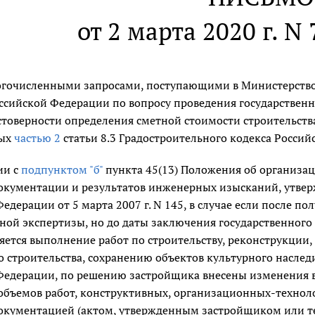
от 2 марта 2020 г. N
ногочисленными запросами, поступающими в Министерств
оссийской Федерации по вопросу проведения государствен
товерности определения сметной стоимости строительства 
ных
частью 2
статьи 8.3 Градостроительного кодекса Росси
ии с
подпунктом "б"
пункта 45(13) Положения об организа
окументации и результатов инженерных изысканий, утвер
едерации от 5 марта 2007 г. N 145, в случае если после 
ной экспертизы, но до даты заключения государственного
яется выполнение работ по строительству, реконструкции,
 строительства, сохранению объектов культурного наслед
Федерации, по решению застройщика внесены изменения 
объемов работ, конструктивных, организационных-технол
окументацией (актом, утвержденным застройщиком или т