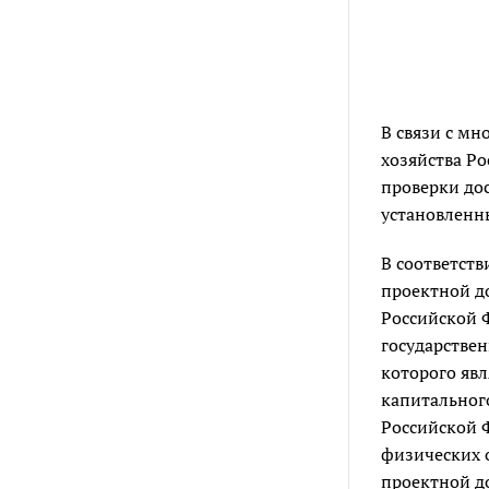
В связи с м
хозяйства Р
проверки дос
установлен
В соответств
проектной д
Российской Ф
государствен
которого явл
капитального
Российской 
физических 
проектной д