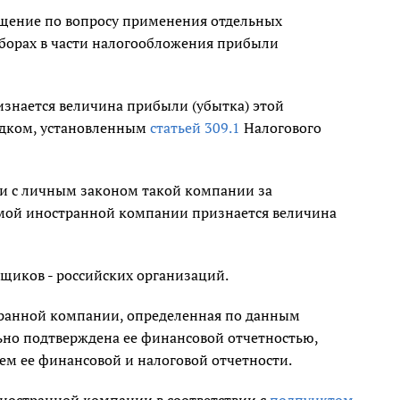
щение по вопросу применения отдельных
сборах в части налогообложения прибыли
нается величина прибыли (убытка) этой
рядком, установленным
статьей 309.1
Налогового
ии с личным законом такой компании за
емой иностранной компании признается величина
щиков - российских организаций.
ранной компании, определенная по данным
ьно подтверждена ее финансовой отчетностью,
ем ее финансовой и налоговой отчетности.
ностранной компании в соответствии с
подпунктом