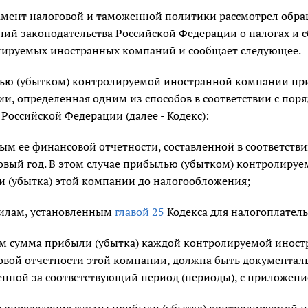
мент налоговой и таможенной политики рассмотрел обра
ий законодательства Российской Федерации о налогах и 
лируемых иностранных компаний и сообщает следующее.
ю (убытком) контролируемой иностранной компании приз
и, определенная одним из способов в соответствии с по
 Российской Федерации (далее - Кодекс):
ым ее финансовой отчетности, составленной в соответств
вый год. В этом случае прибылью (убытком) контролиру
 (убытка) этой компании до налогообложения;
вилам, установленным
главой 25
Кодекса для налогоплатель
м сумма прибыли (убытка) каждой контролируемой иност
вой отчетности этой компании, должна быть документал
енной за соответствующий период (периоды), с приложени
е определения суммы прибыли (убытка) контролируемой и