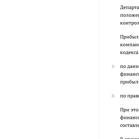
Департа
положен
контро
Прибыль
компани
кодекса
по данн
1)
финансо
прибыли
по пра
2)
При это
финансо
составл
В случа