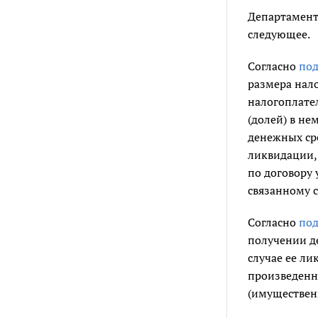
Департамент
следующее.
Согласно
под
размера нало
налогоплате
(долей) в не
денежных ср
ликвидации,
по договору 
связанному с
Согласно
под
получении д
случае ее л
произведенн
(имуществен