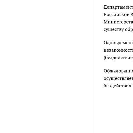
Департамент
Российской 
Министерств
существу об
Одновременн
незаконность
(бездействие
Обжалование
осуществляе
бездействия