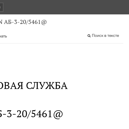
и
 N АБ-3-20/5461@
Поиск в тексте
чать
ОВАЯ СЛУЖБА
АБ-3-20/5461@