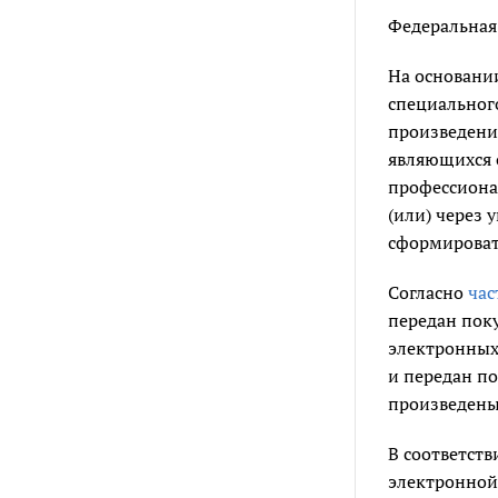
Федеральная 
На основан
специального
произведении
являющихся 
профессиона
(или) через
сформировать
Согласно
час
передан пок
электронных
и передан по
произведены
В соответств
электронной