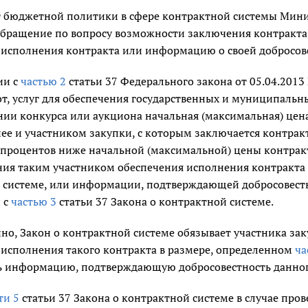
 бюджетной политики в сфере контрактной системы Мини
обращение по вопросу возможности заключения контракта 
 исполнения контракта или информацию о своей добросове
ии с
частью 2
статьи 37 Федерального закона от 05.04.2013
от, услуг для обеспечения государственных и муниципальны
нии конкурса или аукциона начальная (максимальная) цен
ее и участником закупки, с которым заключается контракт
 процентов ниже начальной (максимальной) цены контракт
ния таким участником обеспечения исполнения контракта 
 системе, или информации, подтверждающей добросовестно
 с
частью 3
статьи 37 Закона о контрактной системе.
но, Закон о контрактной системе обязывает участника зак
 исполнения такого контракта в размере, определенном
ча
ь информацию, подтверждающую добросовестность данног
ти 5
статьи 37 Закона о контрактной системе в случае пр