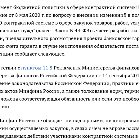
мент бюджетной политики в сфере контрактной системы М
ие от 8 мая 2020 г. по вопросу о внесении изменений в 
О контрактной системе в сфере закупок товаров, работ, ус
альных нужд" (далее - Закон N 44-ФЗ) в части разработк
и, предварительного рассмотрения проекта банковской га
 со счета гаранта в случае неисполнения обязательств пос
енции сообщает следующее.
етствии с
пунктом 11.8
Регламента Министерства финансов
рства финансов Российской Федерации от 14 сентября 201
ение законодательства Российской Федерации, практики
х актов Минфина России, а также толкование норм, термин
зложена соответствующая обязанность или если это необх
нию.
инфин России не обладает ни надзорными, ни контроль
ии осуществляемых закупок, в связи с чем не вправе рас
овершаемых действий участниками контрактной системы в 