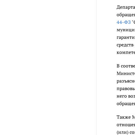
Департа
обращен
44-ФЗ
"
муницип
гаранти
средств
компет
В соотв
Министе
разъясн
правовы
него во
обраще
Также М
отношен
(или) с