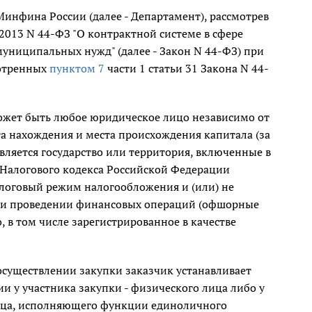
инфина России (далее - Департамент), рассмотрев
2013 N 44-ФЗ "О контрактной системе в сфере
 муниципальных нужд" (далее - Закон N 44-ФЗ) при
мотренных
пунктом 7
части 1 статьи 31 Закона N 44-
ожет быть любое юридическое лицо независимо от
а нахождения и места происхождения капитала (за
ляется государство или территория, включенные в
 Налогового кодекса Российской Федерации
алоговый режим налогообложения и (или) не
ри проведении финансовых операций (офшорные
 в том числе зарегистрированное в качестве
 осуществлении закупки заказчик устанавливает
ии у участника закупки - физического лица либо у
лица, исполняющего функции единоличного