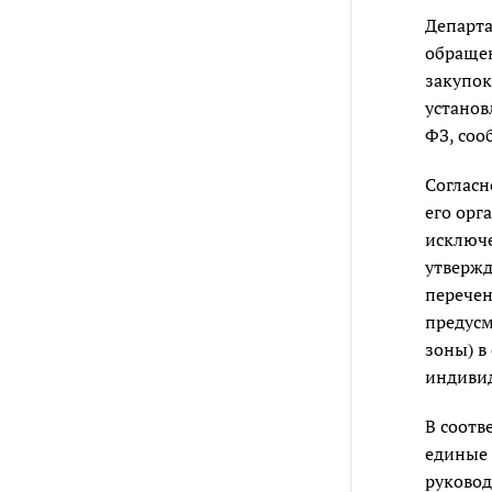
Департа
обращен
закупок
установ
ФЗ, соо
Соглас
его орг
исключе
утвержд
перечен
предус
зоны) в
индиви
В соотв
единые 
руковод