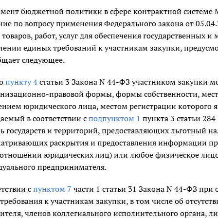
мент бюджетной политики в сфере контрактной системе М
ие по вопросу применения Федерального закона от 05.04.
 товаров, работ, услуг для обеспечения государственных и
лении единых требований к участникам закупки, предус
бщает следующее.
но
пункту 4
статьи 3 Закона N 44-ФЗ участником закупки м
анизационно-правовой формы, формы собственности, мест
нием юридического лица, местом регистрации которого яв
аемый в соответствии с
подпунктом 1
пункта 3 статьи 284
ь государств и территорий, предоставляющих льготный н
матривающих раскрытия и предоставления информации п
 отношении юридических лиц) или любое физическое лицо,
дуального предпринимателя.
етствии с
пунктом 7
части 1 статьи 31 Закона N 44-ФЗ при
требования к участникам закупки, в том числе об отсутств
ителя, членов коллегиального исполнительного органа, 