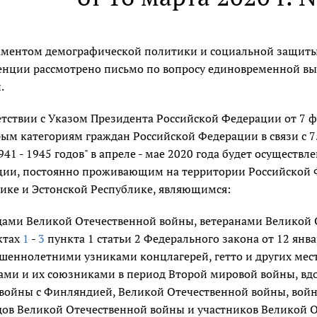
ментом демографической политики и социальной защиты 
нции рассмотрено письмо по вопросу единовременной в
.
етствии с Указом Президента Российской Федерации от 7 ф
ым категориям граждан Российской Федерации в связи с 
941 - 1945 годов" в апреле - мае 2020 года будет осущест
ии, постоянно проживающим на территории Российской Ф
ике и Эстонской Республике, являющимся:
ами Великой Отечественной войны, ветеранами Великой О
ктах
1
-
3
пункта 1 статьи 2 Федерального закона от 12 янва
шеннолетними узниками концлагерей, гетто и других мес
ми и их союзниками в период Второй мировой войны, вд
войны с Финляндией, Великой Отечественной войны, войн
ов Великой Отечественной войны и участников Великой От