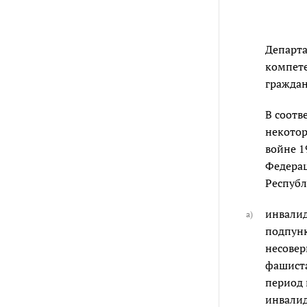
Департа
компете
граждан
В соотв
некотор
войне 1
Федерац
Республ
инвалид
а)
подпун
несовер
фашиста
период 
инвалид