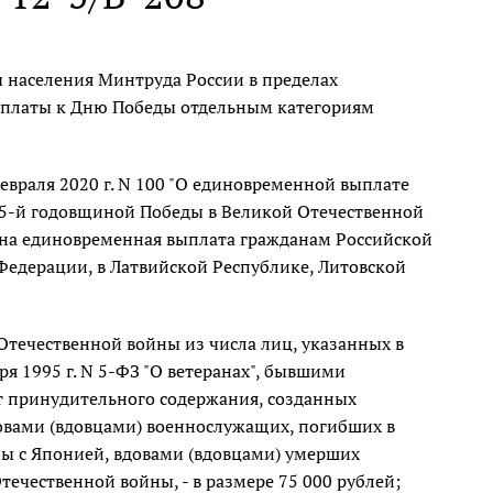
населения Минтруда России в пределах
ыплаты к Дню Победы отдельным категориям
евраля 2020 г. N 100 "О единовременной выплате
75-й годовщиной Победы в Великой Отечественной
влена единовременная выплата гражданам Российской
едерации, в Латвийской Республике, Литовской
течественной войны из числа лиц, указанных в
ря 1995 г. N 5-ФЗ "О ветеранах", бывшими
т принудительного содержания, созданных
овами (вдовцами) военнослужащих, погибших в
ы с Японией, вдовами (вдовцами) умерших
ечественной войны, - в размере 75 000 рублей;