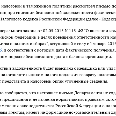
 налоговой и таможенной политики рассмотрел письмо по
лиц при списании безнадежной задолженности физических 
Налогового кодекса Российской Федерации (далее - Кодекс)
ерального закона от 02.05.2015 N 113-ФЗ "О внесении из
сийской Федерации в целях повышения ответственности на
ства о налогах и сборах", вступившей в силу с 1 января 2016
5
, в соответствии с которым дата фактического получения 
ном порядке безнадежного долга с баланса организации.
дствии задолженность будет взыскана с заемщика или упл
 налогоплательщиком налога подлежит возврату налоговым
 представить в налоговый орган уточненные сведения.
о сообщается, что настоящее письмо Департамента не сод
 предписания и не является нормативным правовым акто
именения законодательства Российской Федерации о нало
овым агентам, имеют информационно-разъяснительный хар