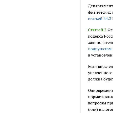
Департамент
физических 
статьей 34.2
Статьей 2
Фед
кодекса Рос
законодатель
подпунктом 
в установлен
Если впосле
уплаченного
должна будет
Одновременн
нормативные
вопросам пр
(или) налог