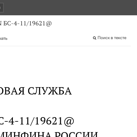
и
N БС-4-11/19621@
Поиск в тексте
чать
ОВАЯ СЛУЖБА
 БС-4-11/19621@
 МИНФИНА РОССИИ