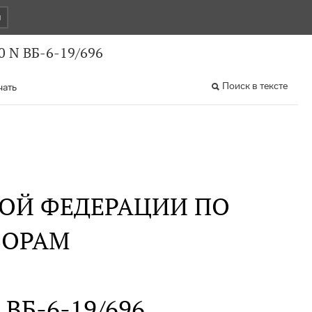
и
0 N ВБ-6-19/696
Поиск в тексте
чать
ОЙ ФЕДЕРАЦИИ ПО
БОРАМ
N ВБ-6-19/696