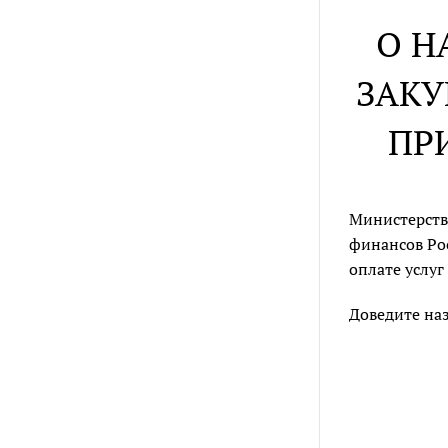
О Н
ЗАКУ
ПР
Министерств
финансов Рос
оплате услу
Доведите на