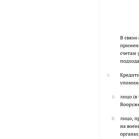
В связи
примен
счетам 
подход
Кредитн
1.
упомина
лицо (в
1)
Вооруж
лицо, п
2)
на воен
органах