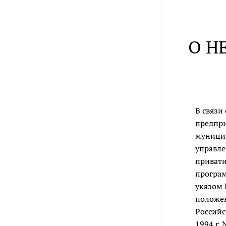
О Н
В связи
предпри
муницип
управле
привати
програм
указом 
положе
Российс
1994 г.