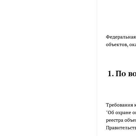
Федеральная
объектов, о
1. По 
Требования 
"Об охране о
реестра объ
Правительств