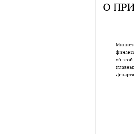
О ПР
Министе
финансо
об этой
(главны
Департа